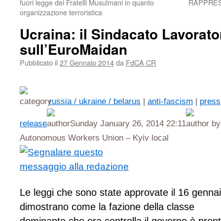
fuori legge dei Fratelli Musulmani in quanto
RAPPRES
organizzazione terroristica
Ucraina: il Sindacato Lavorat
sull’EuroMaidan
Pubblicato il
27 Gennaio 2014
da
FdCA CR
russia / ukraine / belarus
|
anti-fascism
|
press
release
Sunday January 26, 2014 22:11
by
Autonomous Workers Union – Kyiv local
Le leggi che sono state approvate il 16 genna
dimostrano come la fazione della classe