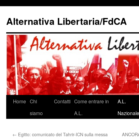
Alternativa Libertaria/FdCA
Vai
Home
Chi
Contatti
Come entrare in
A.L.
al
siamo
A.L.
Nazional
contenuto
←
Egitto: comunicato del Tahrir-ICN sulla messa
ANCORA