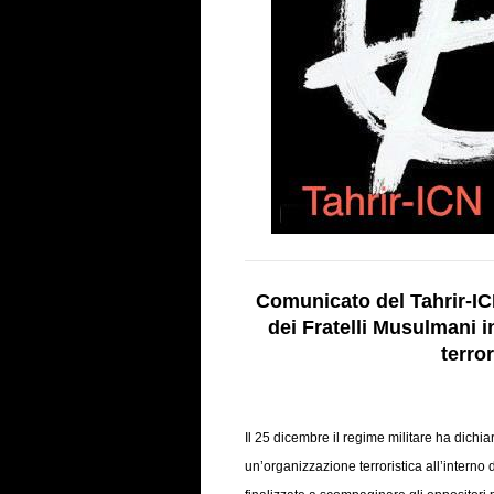
Comunicato del Tahrir-IC
dei Fratelli Musulmani 
terror
Il 25 dicembre il regime militare ha dichia
un’organizzazione terroristica all’interno 