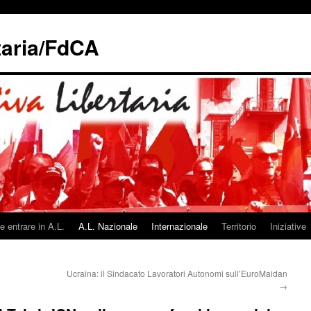
taria/FdCA
 entrare in A.L.
A.L. Nazionale
Internazionale
Territorio
Iniziative
Ucraina: il Sindacato Lavoratori Autonomi sull’EuroMaidan
→