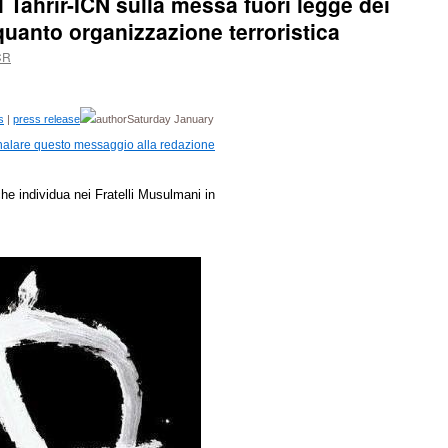
 Tahrir-ICN sulla messa fuori legge dei
quanto organizzazione terroristica
CR
s
|
press release
Saturday January
he individua nei Fratelli Musulmani in