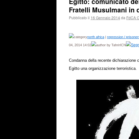
Egitto: comunicato del
Fratelli Musulmani in 
Pubblicato il
16 Gennaio 2014
da
FdCA 
north africa
|
repression / prisoner
04, 2014 14:02
by TahrirICN
Condanna della recente dichiarazione c
Egitto una organizzazione terroristica.