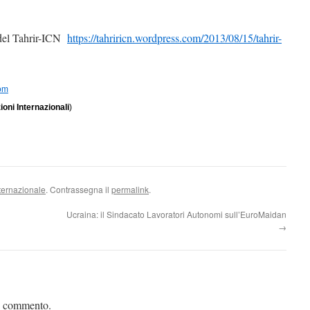
 del Tahrir-ICN
https://tahriricn.wordpress.com/2013/08/15/tahrir-
com
ioni Internazionali
)
ternazionale
. Contrassegna il
permalink
.
Ucraina: il Sindacato Lavoratori Autonomi sull’EuroMaidan
→
n commento.