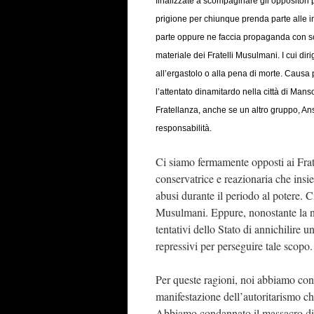
finalizzate a scompaginare gli oppositori 
prigione per chiunque prenda parte alle in
parte oppure ne faccia propaganda con scri
materiale dei Fratelli Musulmani. I cui di
all’ergastolo o alla pena di morte. Causa 
l’attentato dinamitardo nella città di Manso
Fratellanza, anche se un altro gruppo, An
responsabilità.
Ci siamo fermamente opposti ai Frat
conservatrice e reazionaria che insi
abusi durante il periodo al potere. 
Musulmani. Eppure, nonostante la no
tentativi dello Stato di annichilire u
repressivi per perseguire tale scopo.
Per queste ragioni, noi abbiamo con
manifestazione dell’autoritarismo che
Abbiamo condannato il massacro di R