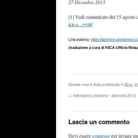
27 Dicembre 2013
[1] Vedi comunicato del 15 agosto
icn-s…gypt/
Link esterno:
https://tahriricn.wordpress.
(
traduzione a cura di FdCA-Ufficio Relaz
Questa voce è stata pubblicata in
Blog
,
In
←
Alternativa Libertaria – Gennaio 2014
Lascia un commento
Devi essere
connesso
per inviare u