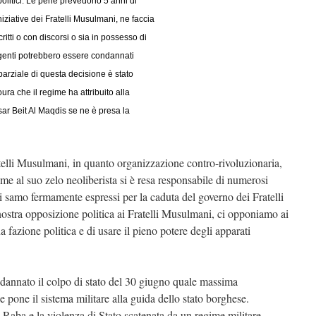
politici. Le pene prevedono 5 anni di
iziative dei Fratelli Musulmani, ne faccia
tti o con discorsi o sia in possesso di
rigenti potrebbero essere condannati
parziale di questa decisione è stato
ura che il regime ha attribuito alla
sar Beit Al Maqdis se ne è presa la
elli Musulmani, in quanto organizzazione contro-rivoluzionaria,
eme al suo zelo neoliberista si è resa responsabile di numerosi
Ci samo fermamente espressi per la caduta del governo dei Fratelli
stra opposizione politica ai Fratelli Musulmani, ci opponiamo ai
na fazione politica e di usare il pieno potere degli apparati
dannato il colpo di stato del 30 giugno quale massima
 pone il sistema militare alla guida dello stato borghese.
aba e la violenza di Stato scatenata da un regime militare