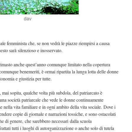
dav
le femminista che, se non vedrà le piazze riempirsi a causa
esto sarà silenzioso e inosservato.
rimasto anche quest’anno comunque limitato nella copertura
 comunque benemeriti, è ormai ripartita la lunga lotta delle donne
utonomia e giustizia per tutte.
 mai sopita, qualche volta più subdola, del patriarcato è
una società patriarcale che vede le donne continuamente
 nella vita familiare e in ogni ambito della vita sociale. Dove i
dere copie di giornale e narrazioni tossiche, e sono ostacolati
iche di genere, che sarebbero necessari dalla scuola
rattati tutti i luoghi di autorganizzazione o anche solo di tutela