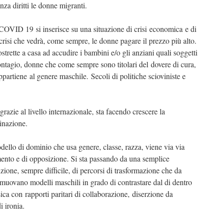
nza diritti le donne migranti.
OVID 19 si inserisce su una situazione di crisi economica e di
risi che vedrà, come sempre, le donne pagare il prezzo più alto.
trette a casa ad accudire i bambini e/o gli anziani quali soggetti
 contagio, donne che come sempre sono titolari del dovere di cura,
partiene al genere maschile. Secoli di politiche scioviniste e
grazie al livello internazionale, sta facendo crescere la
inazione.
odello di dominio che usa genere, classe, razza, viene via via
mento e di opposizione. Si sta passando da una semplice
zione, sempre difficile, di percorsi di trasformazione che da
omuovano modelli maschili in grado di contrastare dal di dentro
ica con rapporti paritari di collaborazione, diserzione da
i ironia.