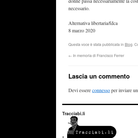
donne passa necessariamente la cos
necessario.
Alternativa libertaria/fdca
8 marzo 2020
Questa voce è stata pubblicata in
Blog
. C
←
In memoria di Francisco Ferrer
Lascia un commento
Devi essere
connesso
per inviare u
Tracciabi.li