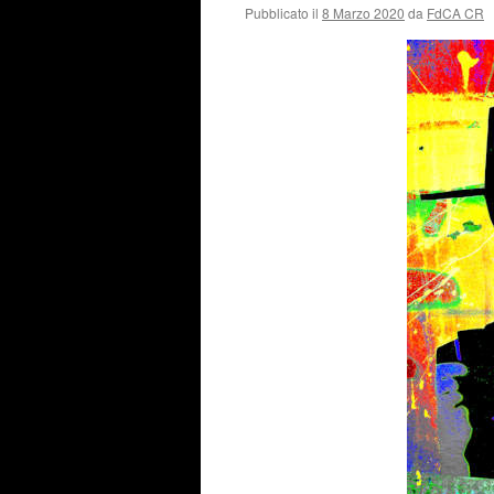
Pubblicato il
8 Marzo 2020
da
FdCA CR