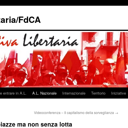
taria/FdCA
 entrare in A.L.
A.L. Nazionale
Internazionale
Territorio
Iniziative
Videoconferenza – Il capitalismo della sorveglianza
→
iazze ma non senza lotta