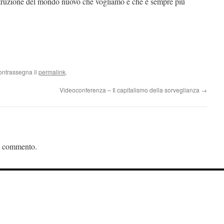
truzione del mondo nuovo che vogliamo e che è sempre più
ontrassegna il
permalink
.
Videoconferenza – Il capitalismo della sorveglianza
→
n commento.