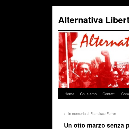
Alternativa Liber
Home
Chi siamo
Contatti
Come
Vai
al
←
In memoria di Francisco Ferrer
contenuto
Un otto marzo senza p