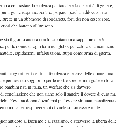
emo a contrastare la violenza patriarcale e la disparità di genere,
più urgente respirare, sentire, palpare, perché laddove altri si
strette in un abbraccio di solidarietà, forti del non essere sole,
 cuori che battono all’unisono.
he sia il giorno ancora non lo sappiamo ma sappiamo che è
glie, per le donne di ogni terra nel globo, per coloro che nemmeno
naudite, lapidazioni, infabulazioni, stupri come arma di guerra,
ti maggiori per i centri antiviolenza e le case delle donne, una
la e permessi di soggiorno per le nostre sorelle immigrate e i loro
oro bambini nati in italia, un welfare che sia davvero
e di conciliazione che non siano solo il sancire il dovere di cura ma
chi. Nessuna donna dovra’ mai piu’ essere sfruttata, penalizzata e
aremo muro per respingere chi ci vuole sottomesse e mute.
lior antidoto al fascismo e al razzismo, e attraverso la libertà delle