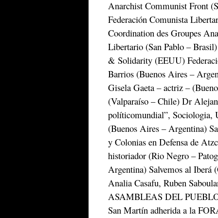
Anarchist Communist Front (Su
Federación Comunista Libertari
Coordination des Groupes Anar
Libertario (San Pablo – Brasi
& Solidarity (EEUU) Federaci
Barrios (Buenos Aires – Argent
Gisela Gaeta – actriz – (Bueno
(Valparaíso – Chile) Dr Alejan
políticomundial”, Sociologia,
(Buenos Aires – Argentina) Sa
y Colonias en Defensa de Atzc
historiador (Rio Negro – Pat
Argentina) Salvemos al Iberá 
Analia Casafu, Ruben Saboula
ASAMBLEAS DEL PUEBLO (Arge
San Martín adherida a la FOR