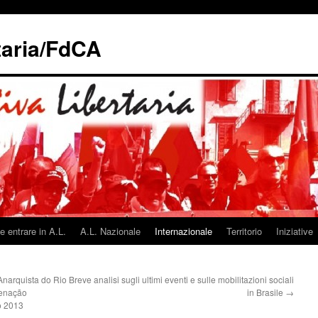
taria/FdCA
 entrare in A.L.
A.L. Nazionale
Internazionale
Territorio
Iniziative
Anarquista do Rio
Breve analisi sugli ultimi eventi e sulle mobilitazioni sociali
denação
in Brasile
→
o 2013