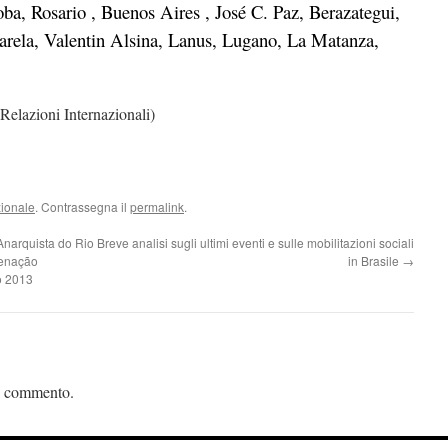
ba, Rosario , Buenos Aires , José C. Paz, Berazategui,
rela, Valentin Alsina, Lanus, Lugano, La Matanza,
Relazioni Internazionali)
zionale
. Contrassegna il
permalink
.
Anarquista do Rio
Breve analisi sugli ultimi eventi e sulle mobilitazioni sociali
denação
in Brasile
→
o 2013
n commento.