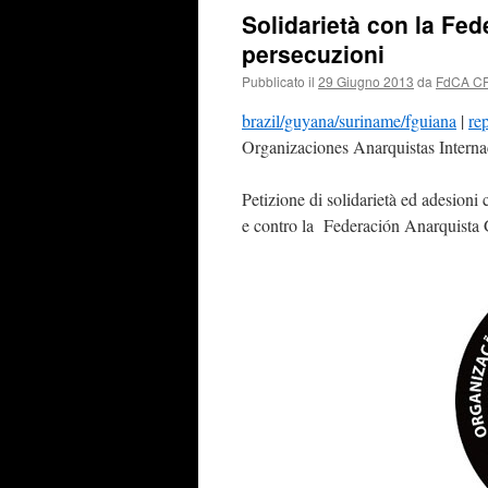
Solidarietà con la Fe
persecuzioni
Pubblicato il
29 Giugno 2013
da
FdCA C
brazil/guyana/suriname/fguiana
|
re
Organizaciones Anarquistas Interna
Petizione di solidarietà ed adesioni 
e contro la Federación Anarquista