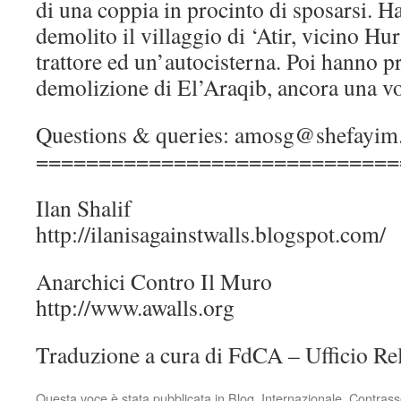
di una coppia in procinto di sposarsi. 
demolito il villaggio di ‘Atir, vicino Hur
trattore ed un’autocisterna. Poi hanno p
demolizione di El’Araqib, ancora una vo
Questions & queries: amosg@shefayim.
=============================
Ilan Shalif
http://ilanisagainstwalls.blogspot.com/
Anarchici Contro Il Muro
http://www.awalls.org
Traduzione a cura di FdCA – Ufficio Rel
Questa voce è stata pubblicata in
Blog
,
Internazionale
. Contrass