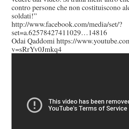
contro persone che non costituiscono al
soldati!”
http://www.facebook.com/media/set/?
set=a.62578427411029…14816
Odai Qaddomi https://www.youtube.co
v=sRrYv0Jmkq4