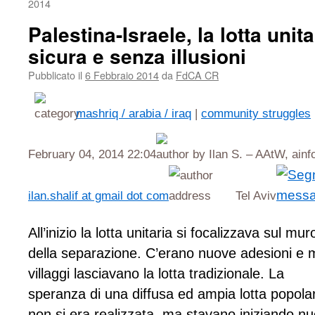
2014
Palestina-Israele, la lotta uni
sicura e senza illusioni
Pubblicato il
6 Febbraio 2014
da
FdCA CR
mashriq / arabia / iraq
|
community struggles
February 04, 2014 22:04
by Ilan S. – AAtW, ainf
ilan.shalif at gmail dot com
Tel Aviv
All’inizio la lotta unitaria si focalizzava sul mur
della separazione. C’erano nuove adesioni e m
villaggi lasciavano la lotta tradizionale. La
speranza di una diffusa ed ampia lotta popola
non si era realizzata, ma stavano iniziando n