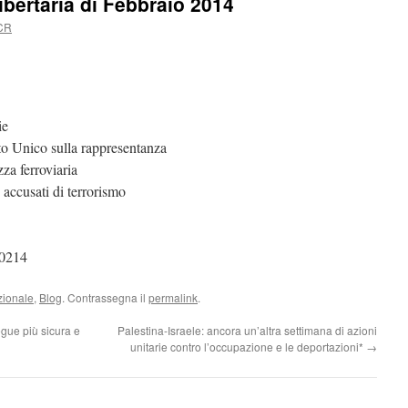
Libertaria di Febbraio 2014
CR
ie
to Unico sulla rappresentanza
zza ferroviaria
 accusati di terrorismo
zionale
,
Blog
. Contrassegna il
permalink
.
egue più sicura e
Palestina-Israele: ancora un’altra settimana di azioni
unitarie contro l’occupazione e le deportazioni*
→