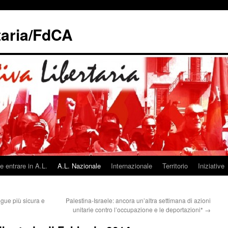
taria/FdCA
 entrare in A.L.
A.L. Nazionale
Internazionale
Territorio
Iniziative
egue più sicura e
Palestina-Israele: ancora un’altra settimana di azioni
unitarie contro l’occupazione e le deportazioni*
→