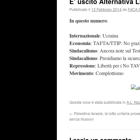
E’ uscito Alternativa 
Pubblicato il
13 Febbraio 2014
da
FdCA 
In questo numero
:
Internazionale
: Ucraina
Economia
: TAFTA/TTIP: No graz
Sindacalismo
: Ancora note sul Tes
Sindacalismo
: Presidiamo la sicure
Repressione
: Libertà per i No TAV
Movimento
: Complottismo
Questa voce è stata pubblicata in
A.L. Na
←
Palestina-Israele, la lotta unitaria pros
senza illusioni
Lascia un commento