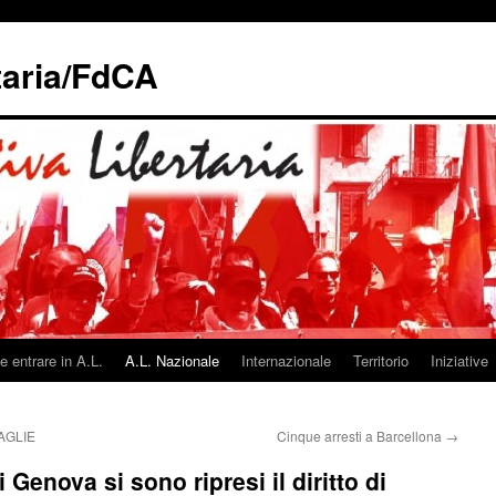
taria/FdCA
 entrare in A.L.
A.L. Nazionale
Internazionale
Territorio
Iniziative
AGLIE
Cinque arresti a Barcellona
→
i Genova si sono ripresi il diritto di