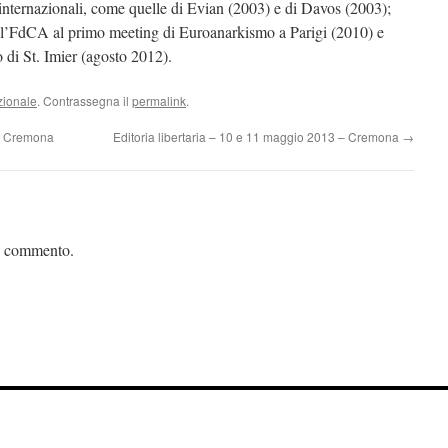
e internazionali, come quelle di Evian (2003) e di Davos (2003);
ll’FdCA al primo meeting di Euroanarkismo a Parigi (2010) e
o di St. Imier (agosto 2012).
zionale
. Contrassegna il
permalink
.
 – Cremona
Editoria libertaria – 10 e 11 maggio 2013 – Cremona
→
n commento.