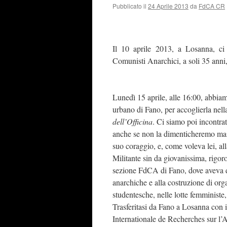
Pubblicato il
24 Aprile 2013
da
FdCA CR
Il 10 aprile 2013, a Losanna, ci 
Comunisti Anarchici, a soli 35 anni,
Lunedì 15 aprile, alle 16:00, abbiam
urbano di Fano, per accoglierla nella
dell’Officina
. Ci siamo poi incontr
anche se non la dimenticheremo mai, 
suo coraggio, e, come voleva lei, alla
Militante sin da giovanissima, rigo
sezione FdCA di Fano, dove aveva da
anarchiche e alla costruzione di organ
studentesche, nelle lotte femministe, 
Trasferitasi da Fano a Losanna con 
Internationale de Recherches sur l’A