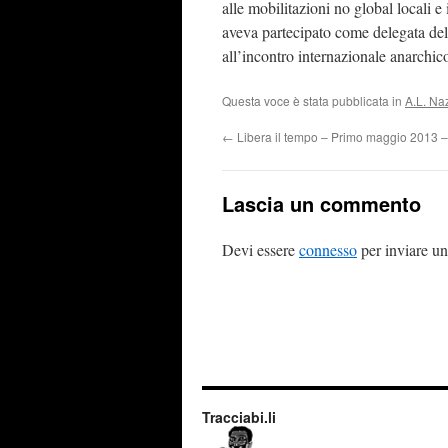
alle mobilitazioni no global locali 
aveva partecipato come delegata de
all’incontro internazionale anarchic
Questa voce è stata pubblicata in
A.L. Na
←
Libera il tempo – Primo maggio 2013
Lascia un commento
Devi essere
connesso
per inviare u
Tracciabi.li