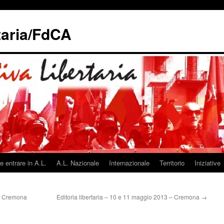
taria/FdCA
 entrare in A.L.
A.L. Nazionale
Internazionale
Territorio
Iniziative
 – Cremona
Editoria libertaria – 10 e 11 maggio 2013 – Cremona
→