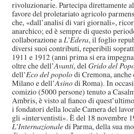
rivoluzionarie. Partecipa direttamente al
favore del proletariato agricolo parmen
che, «dall’analisi di vari giornali», ricor
anarchico; ed è sempre di questo periodo
collaborazione a
L’Edera
, il foglio rep
diversi suoi contributi, reperibili soprat
1911 e 1912 (anni prima si era impegnat
oltre che dell’
Avanti
, del
Grido del Pop
dell’
Eco del popolo
di Cremona, anche
Milano e dell’
Asino
di Roma). In occas
comizio (5000 persone) tenuto a Casal
Ambris, è visto al fianco di quest’ultimo
i fondatori della locale Camera del lavor
gli «interventisti». È del 18 novembre 
L’Internazionale
di Parma, della sua mo