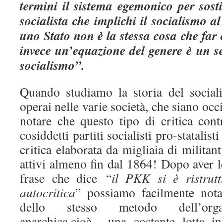
termini il sistema egemonico per sost
socialista che implichi il socialismo 
uno Stato non è la stessa cosa che far 
invece un’equazione del genere è un s
socialismo”.
Quando studiamo la storia del socia
operai nelle varie società, che siano oc
notare che questo tipo di critica cont
cosiddetti partiti socialisti pro-statalist
critica elaborata da migliaia di militan
attivi almeno fin dal 1864! Dopo aver 
frase che dice “
il PKK si è ristrut
autocritica
” possiamo facilmente nota
dello stesso metodo dell’organ
anarchica,cioè una costante lotta in