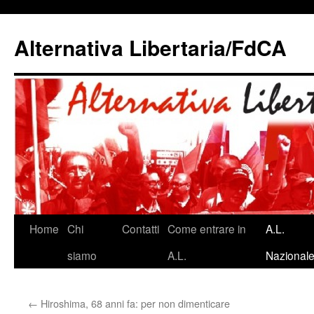
Alternativa Libertaria/FdCA
Vai
Home
Chi
Contatti
Come entrare in
A.L.
al
siamo
A.L.
Nazional
contenuto
←
Hiroshima, 68 anni fa: per non dimenticare