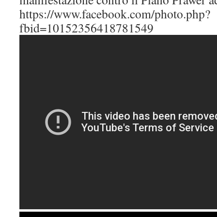
https://www.facebook.com/photo.php?
fbid=10152356418781549