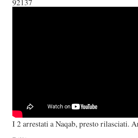
92137
I 2 arrestati a Naqab, presto rilasciati. 