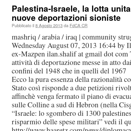
Palestina-Israele, la lotta unita
nuove deportazioni sioniste
Pubblicato il
8 Agosto 2013
da
FdCA CR
mashriq / arabia / iraq | community stru
Wednesday August 07, 2013 16:44 by Il
ex-Mazpen ilan.shalif at gmail dot com 
attività di deportazione messe in atto dai
confini del 1948 che in quelli del 1967
Ecco la pura essenza della razionalità col
Stato così risponde a due petizioni rivol
affinchè venga fermato il piano di evacu
sulle Colline a sud di Hebron (nella Cis
“Israele: lo sgombero di 1300 palestines
risparmio delle spese militari” vedi il q
http://www.haaretz.com/news/diploma