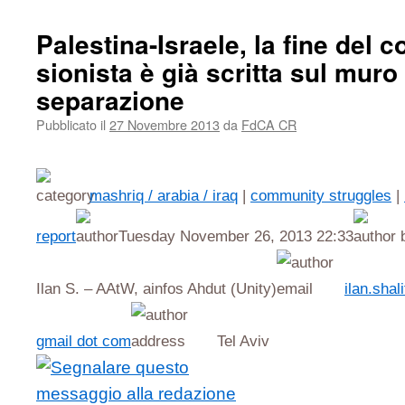
Palestina-Israele, la fine del 
sionista è già scritta sul muro
separazione
Pubblicato il
27 Novembre 2013
da
FdCA CR
mashriq / arabia / iraq
|
community struggles
|
report
Tuesday November 26, 2013 22:33
Ilan S. – AAtW, ainfos Ahdut (Unity)
ilan.shali
gmail dot com
Tel Aviv