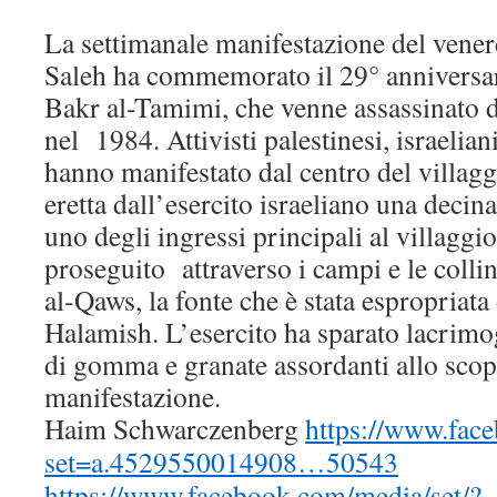
La settimanale manifestazione del venerd
Saleh ha commemorato il 29° anniversar
Bakr al-Tamimi, che venne assassinato da
nel 1984. Attivisti palestinesi, israelian
hanno manifestato dal centro del villagg
eretta dall’esercito israeliano una decina
uno degli ingressi principali al villaggio
proseguito attraverso i campi e le colli
al-Qaws, la fonte che è stata espropriata
Halamish. L’esercito ha sparato lacrimoge
di gomma e granate assordanti allo scop
manifestazione.
Haim Schwarczenberg
https://www.fac
set=a.4529550014908…50543
https://www.facebook.com/media/set/?