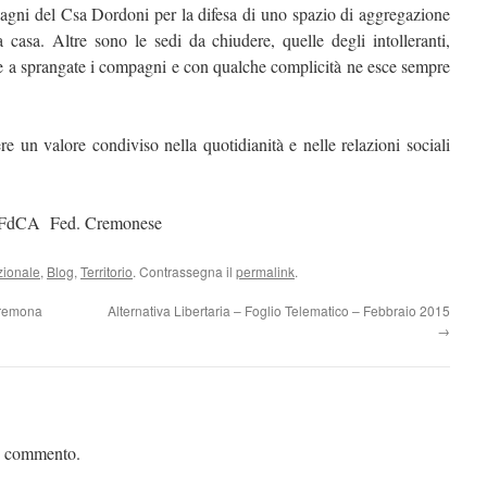
gni del Csa Dordoni per la difesa di uno spazio di aggregazione
la casa. Altre sono le sedi da chiudere, quelle degli intolleranti,
sce a sprangate i compagni e con qualche complicità ne esce sempre
e un valore condiviso nella quotidianità e nelle relazioni sociali
dCA Fed. Cremonese
zionale
,
Blog
,
Territorio
. Contrassegna il
permalink
.
Cremona
Alternativa Libertaria – Foglio Telematico – Febbraio 2015
→
n commento.