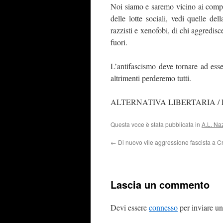
Noi siamo e saremo vicino ai compa
delle lotte sociali, vedi quelle del
razzisti e xenofobi, di chi aggredi
fuori.
L’antifascismo deve tornare ad esser
altrimenti perderemo tutti.
ALTERNATIVA LIBERTARIA / F
Questa voce è stata pubblicata in
A.L. Na
←
Di nuovo vile aggressione fascista a 
Lascia un commento
Devi essere
connesso
per inviare u