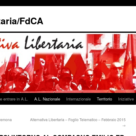
taria/FdCA
 entrare in A.L.
A.L. Nazionale
Internazionale
Territorio
Iniziative
Cremona
Alternativa Libertaria – Foglio Telematico – Febbraio 2015
→