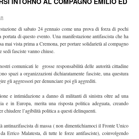
IRSI INTORNO AL COMPAGNO EMILIO ED
CR
estazione di sabato 24 gennaio come una prova di forza di pochi
la portata di questo evento. Una manifestazione antifascista che ha
sa mai vista prima a Cremona, per portare solidarietà al compagno
e sedi fasciste vanno chiuse.
ri comunicati le grosse responsabilità delle autorità cittadine
ono spazi a organizzazioni dichiaratamente fasciste, una questura
re gli aggressori per denunciare poi gli aggrediti.
one e intimidazione a danno di militanti di sinistra oltre ad una
lia e in Europa, merita una risposta politica adeguata, creando
er chiudere l’agibilità politica a questi delinquenti.
tà antinazifascista di massa ( non dimentichiamoci il Fronte Unico
a Errico Malatesta, di tutte le forze antifasciste), coinvolgendo