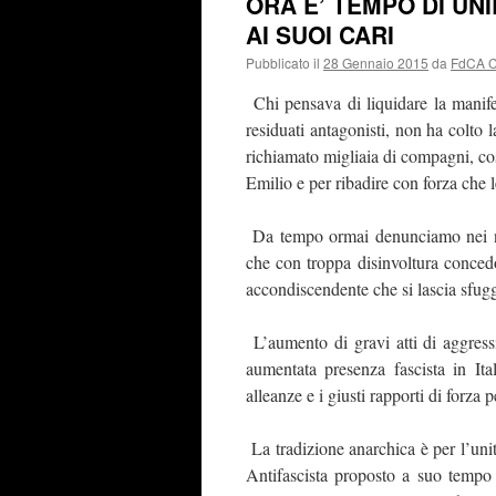
ORA E’ TEMPO DI UN
AI SUOI CARI
Pubblicato il
28 Gennaio 2015
da
FdCA 
Chi pensava di liquidare la manif
residuati antagonisti, non ha colto 
richiamato migliaia di compagni, co
Emilio e per ribadire con forza che l
Da tempo ormai denunciamo nei nost
che con troppa disinvoltura conced
accondiscendente che si lascia sfuggi
L’aumento di gravi atti di aggressi
aumentata presenza fascista in Ita
alleanze e i giusti rapporti di forza p
La tradizione anarchica è per l’uni
Antifascista proposto a suo tempo d