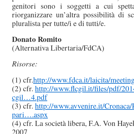
genitori sono i soggetti a cui spet
riorganizzare un’altra possibilità di s
pluralista per tutte/i e di tutti/e.
Donato Romito
(Alternativa Libertaria/FdCA)
Risorse:
(1) cfr.
http://www.fdca.it/laicita/meeti
(2) cfr.
http://www.flcgil.it/files/pdf/2
cgil…4.pdf
(3) cfr.
http://www.avvenire.it/Cronaca/
pari….aspx
(4) cfr. La società libera, F.A. Von Haye
2007