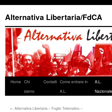
Alternativa Libertaria/FdCA
Vai
Home
Chi
Contatti
Come entrare in
A.L.
al
siamo
A.L.
Nazional
contenuto
←
Alternativa Libertaria – Foglio Telematico –