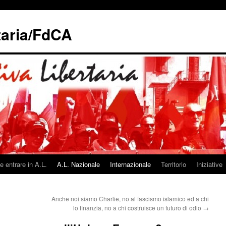
taria/FdCA
 entrare in A.L.
A.L. Nazionale
Internazionale
Territorio
Iniziative
Anche noi siamo Charlie, no al fascismo islamico ed a chi
lo finanzia, no a chi costruisce un futuro di odio
→