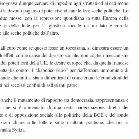
 Bisognava dunque cercare di impedire agli sfruttati ed ai ceti meno
si la devono pagare- di poter rivendicare le loro scelte politiche. Lo
 due mosse: con la repressione quotidiana in tutta Europa della
 e delle lotte per la giustizia sociale da un lato e con la
alle scelte politiche dall’altro.
dall’euro come se questo fosse un toccasana, si dimostra essere un
i effetti con le cause del disastro sociale, non coglie i meccanismi
dei poteri forti della UE, le destre europee che, da quella francese
 battaglia contro il “diabolico Euro” per riaffermare un dominio di
sando che tutti si siano dimenticati di come erano le condizioni dei
i nei secolari confini di asfissianti patrie.
 anche il mutamento di rapporto tra democrazia, rappresentanza e
he che si è alimentato di una certa partecipazione diretta dei
otte e di opposizione sociale alle politiche della BCE e del fondo
zioni chiare sulle lotte e sulle risultanti politiche, che ora si
malia Syriza.