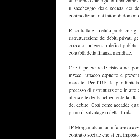
all’interno delle rigidità finanziari
il saccheggio delle società del 
contraddizioni nei fattori di dominio
Ricontrattare il debito pubblico sign
ristrutturazione dei debiti privati, g
cricca al potere sui deficit pubblic
contabili della finanza mondiale.
Che il potere reale risieda nei po
invece l’attacco esplicito e preven
mercato. Per l’UE, la pur limitat
processo di ristrutturazione in atto 
alle scelte dei banchieri e della alt
del debito. Così come accadde quan
piano di salvataggio della Troika.
JP Morgan alcuni anni fa aveva avvi
contratto sociale che si era imposto