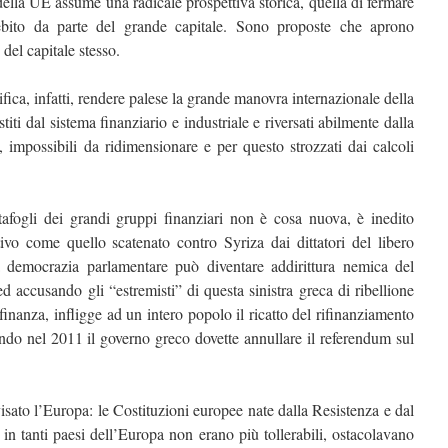
e della UE assume una radicale prospettiva storica, quella di fermare
debito da parte del grande capitale. Sono proposte che aprono
 del capitale stesso.
ifica, infatti, rendere palese la grande manovra internazionale della
estiti dal sistema finanziario e industriale e riversati abilmente dalla
i, impossibili da ridimensionare e per questo strozzati dai calcoli
rtafogli dei grandi gruppi finanziari non è cosa nuova, è inedito
tivo come quello scatenato contro Syriza dai dittatori del libero
a democrazia parlamentare può diventare addirittura nemica del
ed accusando gli “estremisti” di questa sinistra greca di ribellione
a finanza, infligge ad un intero popolo il ricatto del rifinanziamento
do nel 2011 il governo greco dovette annullare il referendum sul
sato l’Europa: le Costituzioni europee nate dalla Resistenza e dal
 in tanti paesi dell’Europa non erano più tollerabili, ostacolavano