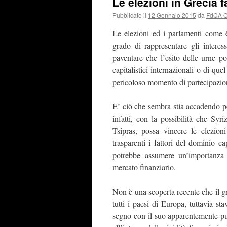
Le elezioni in Grecia
Pubblicato il
12 Gennaio 2015
da
FdCA 
Le elezioni ed i parlamenti come è 
grado di rappresentare gli interess
paventare che l’esito delle urne pos
capitalistici internazionali o di qu
pericoloso momento di partecipazio
E’ ciò che sembra stia accadendo per
infatti, con la possibilità che Syr
Tsipras, possa vincere le elezio
trasparenti i fattori del dominio ca
potrebbe assumere un’importanza e
mercato finanziario.
Non è una scoperta recente che il gra
tutti i paesi di Europa, tuttavia st
segno con il suo apparentemente pu