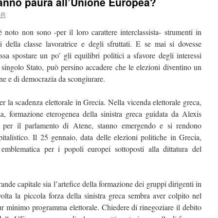
 fanno paura all’Unione Europea?
CR
noto non sono -per il loro carattere interclassista- strumenti in
i della classe lavoratrice e degli sfruttati. E se mai si dovesse
sa spostare un po’ gli equilibri politici a sfavore degli interessi
el singolo Stato, può persino accadere che le elezioni diventino un
ne e di democrazia da scongiurare.
 la scadenza elettorale in Grecia. Nella vicenda elettorale greca,
iza, formazione eterogenea della sinistra greca guidata da Alexis
ni per il parlamento di Atene, stanno emergendo e si rendono
pitalistico. Il 25 gennaio, data delle elezioni politiche in Grecia,
mblematica per i popoli europei sottoposti alla dittatura del
nde capitale sia l’artefice della formazione dei gruppi dirigenti in
avolta la piccola forza della sinistra greca sembra aver colpito nel
r minimo programma elettorale. Chiedere di rinegoziare il debito