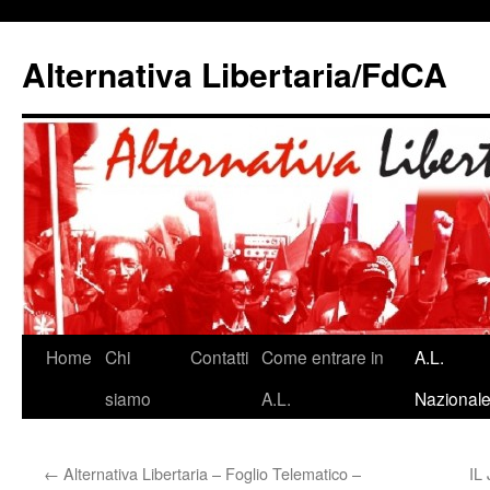
Alternativa Libertaria/FdCA
Vai
Home
Chi
Contatti
Come entrare in
A.L.
al
siamo
A.L.
Nazional
contenuto
←
Alternativa Libertaria – Foglio Telematico –
IL