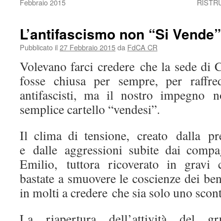
Febbraio 2015
RISTR
L’antifascismo non “Si Vende”
Pubblicato il
27 Febbraio 2015
da
FdCA CR
Volevano farci credere che la sede d
fosse chiusa per sempre, per raffre
antifascisti, ma il nostro impegno 
semplice cartello “vendesi”.
Il clima di tensione, creato dalla p
e dalle aggressioni subite dai comp
Emilio, tuttora ricoverato in gravi
bastate a smuovere le coscienze dei be
in molti a credere che sia solo uno scon
La riapertura dell’attività del g