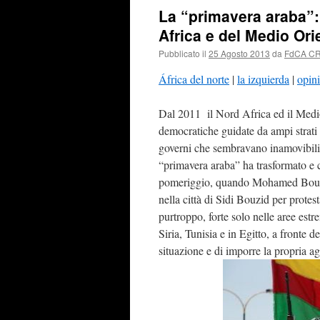
La “primavera araba”:
Africa e del Medio Ori
Pubblicato il
25 Agosto 2013
da
FdCA C
África del norte
|
la izquierda
|
opini
Dal 2011 il Nord Africa ed il Medio 
democratiche guidate da ampi strati
governi che sembravano inamovibili 
“primavera araba” ha trasformato e c
pomeriggio, quando Mohamed Bouazi
nella città di Sidi Bouzid per protest
purtroppo, forte solo nelle aree est
Siria, Tunisia e in Egitto, a fronte d
situazione e di imporre la propria a