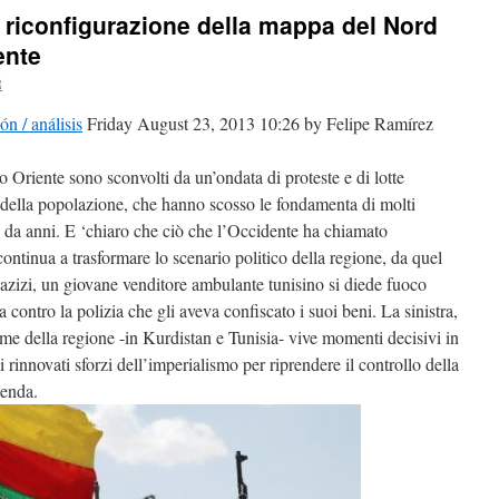
 riconfigurazione della mappa del Nord
ente
R
ón / análisis
Friday August 23, 2013 10:26 by Felipe Ramírez
Oriente sono sconvolti da un’ondata di proteste e di lotte
 della popolazione, che hanno scosso le fondamenta di molti
da anni. E ‘chiaro che ciò che l’Occidente ha chiamato
ontinua a trasformare lo scenario politico della regione, da quel
zi, un giovane venditore ambulante tunisino si diede fuoco
a contro la polizia che gli aveva confiscato i suoi beni. La sinistra,
reme della regione -in Kurdistan e Tunisia- vive momenti decisivi in
ei rinnovati sforzi dell’imperialismo per riprendere il controllo della
genda.