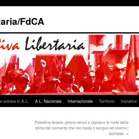
taria/FdCA
 entrare in A.L.
A.L. Nazionale
Internazionale
Territorio
Iniziative
Palestina-Israele, girano veloci e cigolano le ruote della
storia dal momento che non basta il sangue ad oliarne i
semiassi
→