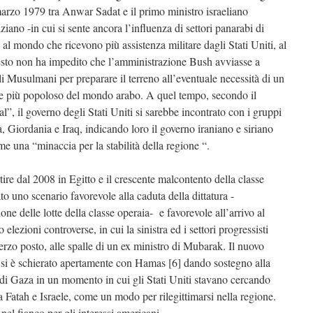
 marzo 1979 tra Anwar Sadat e il primo ministro israeliano
ano -in cui si sente ancora l’influenza di settori panarabi di
 al mondo che ricevono più assistenza militare dagli Stati Uniti, al
esto non ha impedito che l’amministrazione Bush avviasse a
lli Musulmani per preparare il terreno all’eventuale necessità di un
e più popoloso del mondo arabo. A quel tempo, secondo il
”, il governo degli Stati Uniti si sarebbe incontrato con i gruppi
ia, Giordania e Iraq, indicando loro il governo iraniano e siriano
una “minaccia per la stabilità della regione “.
tire dal 2008 in Egitto e il crescente malcontento della classe
 uno scenario favorevole alla caduta della dittatura -
one delle lotte della classe operaia- e favorevole all’arrivo al
lezioni controverse, in cui la sinistra ed i settori progressisti
erzo posto, alle spalle di un ex ministro di Mubarak. Il nuovo
ti, si è schierato apertamente con Hamas [6] dando sostegno alla
 di Gaza in un momento in cui gli Stati Uniti stavano cercando
 Fatah e Israele, come un modo per rilegittimarsi nella regione.
el fianco per gli interessi americani.