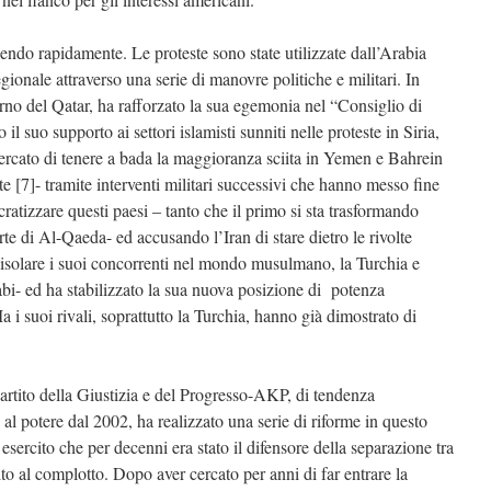
dendo rapidamente. Le proteste sono state utilizzate dall’Arabia
egionale attraverso una serie di manovre politiche e militari. In
no del Qatar, ha rafforzato la sua egemonia nel “Consiglio di
l suo supporto ai settori islamisti sunniti nelle proteste in Siria,
 cercato di tenere a bada la maggioranza sciita in Yemen e Bahrein
e [7]- tramite interventi militari successivi che hanno messo fine
ratizzare questi paesi – tanto che il primo si sta trasformando
 di Al-Qaeda- ed accusando l’Iran di stare dietro le rivolte
i isolare i suoi concorrenti nel mondo musulmano, la Turchia e
bi- ed ha stabilizzato la sua nuova posizione di potenza
 i suoi rivali, soprattutto la Turchia, hanno già dimostrato di
Partito della Giustizia e del Progresso-AKP, di tendenza
al potere dal 2002, ha realizzato una serie di riforme in questo
sercito che per decenni era stato il difensore della separazione tra
ito al complotto. Dopo aver cercato per anni di far entrare la