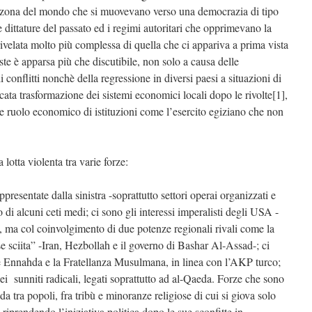
a zona del mondo che si muovevano verso una democrazia di tipo
le dittature del passato ed i regimi autoritari che opprimevano la
 rivelata molto più complessa di quella che ci appariva a prima vista
este è apparsa più che discutibile, non solo a causa delle
i conflitti nonchè della regressione in diversi paesi a situazioni di
ta trasformazione dei sistemi economici locali dopo le rivolte[1],
e ruolo economico di istituzioni come l’esercito egiziano che non
 lotta violenta tra varie forze:
ppresentate dalla sinistra -soprattutto settori operai organizzati e
o di alcuni ceti medi; ci sono gli interessi imperalisti degli USA -
, ma col coinvolgimento di due potenze regionali rivali come la
se sciita” -Iran, Hezbollah e il governo di Bashar Al-Assad-; ci
me Ennahda e la Fratellanza Musulmana, in linea con l’AKP turco;
ei sunniti radicali, legati soprattutto ad al-Qaeda. Forze che sono
da tra popoli, fra tribù e minoranze religiose di cui si giova solo
riprendendo l’iniziativa politica dopo le sue sconfitte in