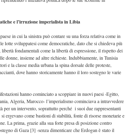
ratiche e l’irruzione imperialista in Libia
, paese in cui la sinistra può contare su una forza relativa come in
e le lotte sviluppatesi come democratiche, dato che si chiedeva più
 libertà fondamentali come la libertà di espressione, il rispetto dei
 delle donne, insieme ad altre richieste. Indubbiamente, in Tunisia
atori e la classe media urbana la spina dorsale delle proteste,
accianti, dove hanno storicamente hanno il loro sostegno le varie
festazioni hanno cominciato a scoppiare in nuovi paesi -Egitto,
ania, Algeria, Marocco- l’imperialismo cominciava a intravvedere
tà per un intervento, soprattutto perché i suoi due rappresentanti
 si ergevano come bastioni di stabilità, fonte di risorse monetarie e
ne. La prima, grazie alla sua forte presa di posizione contro
a sostegno di Gaza [3] -senza dimenticare che Erdogan è stato il