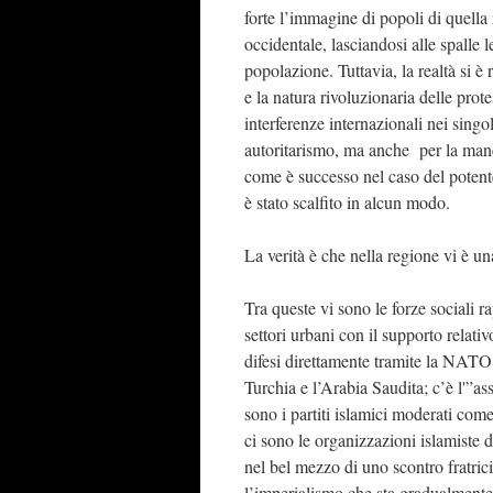
forte l’immagine di popoli di quell
occidentale, lasciandosi alle spalle 
popolazione. Tuttavia, la realtà si è
e la natura rivoluzionaria delle prot
interferenze internazionali nei singol
autoritarismo, ma anche per la manca
come è successo nel caso del potent
è stato scalfito in alcun modo.
La verità è che nella regione vi è una
Tra queste vi sono le forze sociali ra
settori urbani con il supporto relativ
difesi direttamente tramite la NATO
Turchia e l’Arabia Saudita; c’è l'”as
sono i partiti islamici moderati co
ci sono le organizzazioni islamiste d
nel bel mezzo di uno scontro fratrici
l’imperialismo che sta gradualmente 