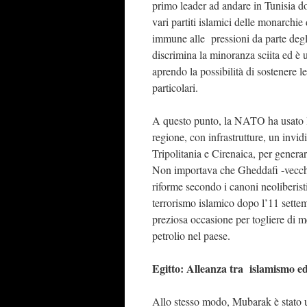
primo leader ad andare in Tunisia do
vari partiti islamici delle monarchie 
immune alle pressioni da parte degli
discrimina la minoranza sciita ed è 
aprendo la possibilità di sostenere l
particolari.
A questo punto, la NATO ha usato le 
regione, con infrastrutture, un invidia
Tripolitania e Cirenaica, per generar
Non importava che Gheddafi -vecchi
riforme secondo i canoni neoliberisti
terrorismo islamico dopo l’11 sette
preziosa occasione per togliere di 
petrolio nel paese.
Egitto: Alleanza tra islamismo e
Allo stesso modo, Mubarak è stato uno