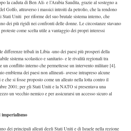
po la caduta di Ben Ali- e l’Arabia Saudita, grazie al sostegno a
del Golfo, attraverso i massici introiti da petrolio, che la rendono
 Stati Uniti per riforme del suo brutale sistema interno, che
uno dei più rigidi nei confronti delle donne. Le circostanze stavano
e proteste come scelta utile a vantaggio dei propri interessi
differenze tribali in Libia -uno dei paesi più prosperi della
bile sistema scolastico e sanitario- e le rivalità regionali tra
e un conflitto interno che permettesse un intervento militare [4].
o emblema dei paesi non allineati- avesse intrapreso alcune
 e che si fosse proposto come un alleato nella lotta contro il
mbre 2001; per gli Stati Uniti e la NATO si presentava una
mezzo un vecchio nemico e per assicurarsi un accesso sicuro al
d imperialismo
 dei principali alleati degli Stati Uniti e di Israele nella regione