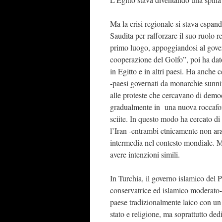
Ma la crisi regionale si stava espan
Saudita per rafforzare il suo ruolo r
primo luogo, appoggiandosi al gover
cooperazione del Golfo”, poi ha dato i
in Egitto e in altri paesi. Ha anche
-paesi governati da monarchie sunnit
alle proteste che cercavano di democ
gradualmente in una nuova roccaforte
sciite. In questo modo ha cercato d
l’Iran -entrambi etnicamente non ara
intermedia nel contesto mondiale. Ma
avere intenzioni simili.
In Turchia, il governo islamico del 
conservatrice ed islamico moderato- 
paese tradizionalmente laico con un e
stato e religione, ma soprattutto ded