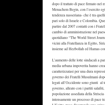
dopo il trattato di pace firmato nel
Menachem Begin, con l’esercito egizi
tendenza nasseriana- che è tra quelli
pari solo di Israele e Colombia. Qu
partire dal 2007 contatti con i Frate
cambio di amministrazione nel paes
quotidiano “The World Street Journal
vicini alla Fratellanza in Egitto, Sir
insieme ad Hezbollah ed Hamas come 
L’aumento delle lotte sindacali a par
media urbana impoverita hanno creato
caratterizzatasi per una dura repressi
governo dei Fratelli Musulmani dopo e
legati all’Occidente sono giunti al t
governo, alleato con i partiti salafi
popolazione assediata della Striscia
intensamente un processo di pace tra
L’Egitto stava diventando una spina n