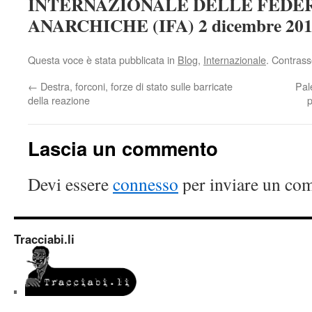
INTERNAZIONALE DELLE FEDE
ANARCHICHE (IFA) 2 dicembre 20
Questa voce è stata pubblicata in
Blog
,
Internazionale
. Contrass
←
Destra, forconi, forze di stato sulle barricate
Pal
della reazione
p
Lascia un commento
Devi essere
connesso
per inviare un co
Tracciabi.li