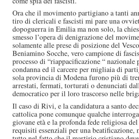
come spia dei fascisti.
Ora che il movimento partigiano a tanti anni
tiro di clericali e fascisti mi pare una ovvi
dopoguerra in Emilia ma non solo, la chies
smesso l’opera di denigrazione del movimen
solamente alle prese di posizione del Vesc
Beniamino Socche, vero campione di fascism
processo di “riappacificazione “ nazionale p
condanna ed il carcere per migliaia di parti
sola provincia di Modena furono più di trem
arrestati, fermati, torturati o denunciati dal
democratico per il loro trascorso nelle brig
Il caso di Rivi, e la candidatura a santo dec
cattolica pone comunque qualche interroga
giovane età e la profonda fede religiosa de
requisiti essenziali per una beatificazione, 
tutto nel fatto che il martirio cristiano dev