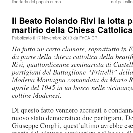
libertaria del popolo curdo
dei palestin
Il Beato Rolando Rivi la lotta p
martirio della Chiesa Cattolica
Pubblicato il
17 Novembre 2013
da
FdCA CR
Ha fatto un certo clamore, soprattutto in 
da parte della chiesa cattolica della beati
Rivi, quattordicenne seminarista di Castel
partigiani del Battaglione “Frittelli” dell
Modena Montagna comandata da Mario Ri
aprile del 1945 in un bosco nelle vicinanz
colline Modenesi.
Di questo fatto vennero accusati e condanna
nuovo stato democratico due partigiani, De
Giuseppe Corghi, quest’ultimo avrebbe ese