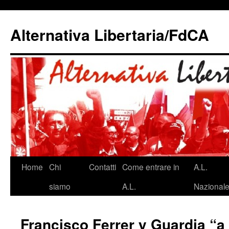
Alternativa Libertaria/FdCA
Vai
Home
Chi
Contatti
Come entrare in
A.L.
al
siamo
A.L.
Nazional
contenuto
Francisco Ferrer y Guardia “