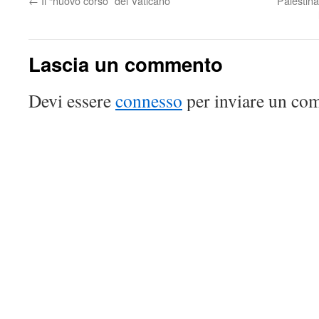
←
Il “nuovo corso” del Vaticano
Palestina
Lascia un commento
Devi essere
connesso
per inviare un co