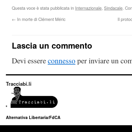
Questa voce è stata pubblicata in
Internazionale
,
Sindacale
. Co
←
In morte di Clément Méric
Il proto
Lascia un commento
Devi essere
connesso
per inviare un co
Tracciabi.li
Alternativa Libertaria/FdCA