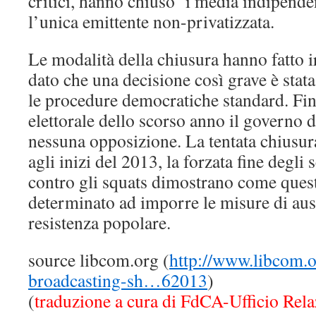
critici, hanno chiuso i media indipende
l’unica emittente non-privatizzata.
Le modalità della chiusura hanno fatto i
dato che una decisione così grave è stata
le procedure democratiche standard. Fin 
elettorale dello scorso anno il governo 
nessuna opposizione. La tentata chiusu
agli inizi del 2013, la forzata fine degli 
contro gli squats dimostrano come ques
determinato ad imporre le misure di aust
resistenza popolare.
source libcom.org (
http://www.libcom.o
broadcasting-sh…62013
)
(
traduzione a cura di FdCA-Ufficio Rela