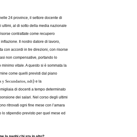
elle 24 province, il settore docente di
 ultimi, al di sotto della media nazionale
e risorse contrattate come recupero
 inflazione. Il nostro datore di lavoro,
a con accordi in tre direzioni, con risorse
casi non compensative, portando lo
io minimo vitale. A questo si è sommata la
ermine come quelli previsti dal piano
)
s y Secundarios, ndt
e la
i migliaia di docenti a tempo determinato
ponsione dei salari. Nel corso degli ultimi
sono ritrovati ogni fine mese con l’amara
o lo stipendio previsto per quel mese ed
ne la paghi chi sta in alto?