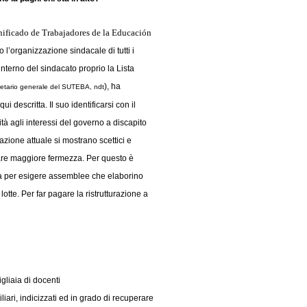
nificado de Trabajadores de la Educación
 l’organizzazione sindacale di tutti i
interno del sindacato proprio la Lista
), ha
etario generale del SUTEBA, ndt
i descritta. Il suo identificarsi con il
ità agli interessi del governo a discapito
tuazione attuale si mostrano scettici e
rare maggiore fermezza. Per questo è
a per esigere assemblee che elaborino
otte. Per far pagare la ristrutturazione a
igliaia di docenti
liari, indicizzati ed in grado di recuperare