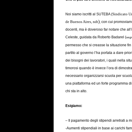
Sindicato U
Noi siamo iscritti al SUTEBA (
)
de Buenos Aires, ndt
, con cui promoviamo
docenti, ma è doveroso far notare che all’
Celeste, guidata da Roberto Badarel (
segr
permesso che si creasse la situazione fin qu
partito al governo l’ha portata a dare prior
dei bisogni dei lavoratori, i quali nella si
timorosi quando è invece l’ora di dimost
necessario organizzarsi scuola per scuol
una piattaforma ed un forte programma di l
chi sta in alto.
Esigiamo:
– Il pagamento degli stipendi arretrati a m
-Aumenti stipendiali in base ai carichi fami