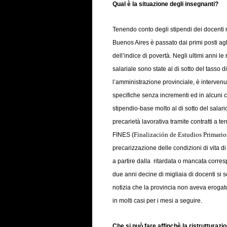
Qual è la situazione degli insegnanti?
Tenendo conto degli stipendi dei docenti n
Buenos Aires è passato dai primi posti agli
dell’indice di povertà. Negli ultimi anni l
salariale sono state al di sotto del tasso di
l’amministrazione provinciale, è intervenut
specifiche senza incrementi ed in alcuni 
stipendio-base molto al di sotto del salar
precarietà lavorativa tramite contratti a t
Finalización de Estudios Primario
FINES (
precarizzazione delle condizioni di vita d
a partire dalla ritardata o mancata corres
due anni decine di migliaia di docenti si 
notizia che la provincia non aveva erogat
in molti casi per i mesi a seguire.
Che si può fare affinchè la ristrutturazio