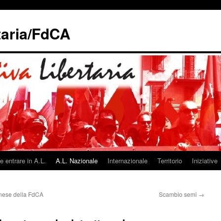
taria/FdCA
 entrare in A.L.
A.L. Nazionale
Internazionale
Territorio
Iniziative
nese della FdCA
Scambio semi
→