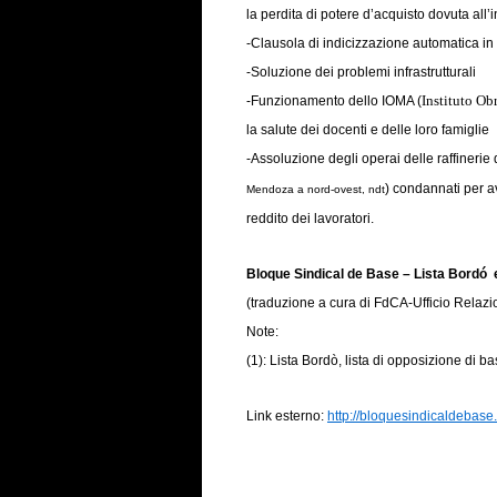
la perdita di potere d’acquisto dovuta all’i
-Clausola di indicizzazione automatica in b
-Soluzione dei problemi infrastrutturali
Instituto Ob
-Funzionamento dello IOMA (
la salute dei docenti e delle loro famiglie
-Assoluzione degli operai delle raffinerie 
) condannati per a
Mendoza a nord-ovest, ndt
reddito dei lavoratori.
Bloque Sindical de Base – Lista Bord
(traduzione a cura di FdCA-Ufficio Relazio
Note:
(1): Lista Bordò, lista di opposizione di 
Link esterno:
http://bloquesindicaldebase