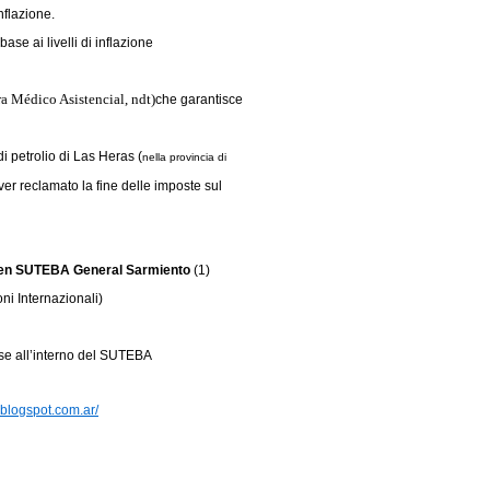
nflazione.
ase ai livelli di inflazione
ra Médico Asistencial, ndt)
che garantisce
di petrolio di Las Heras (
nella provincia di
ver reclamato la fine delle imposte sul
ó en SUTEBA General Sarmiento
(1)
ni Internazionali)
base all’interno del SUTEBA
.blogspot.com.ar/