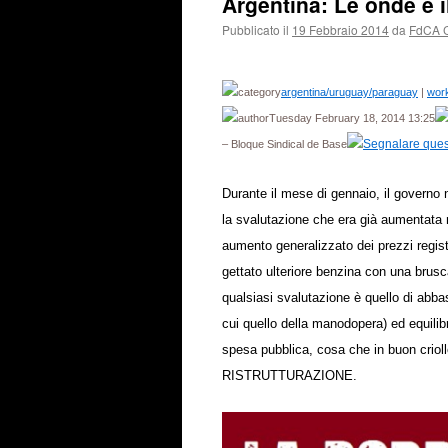
Argentina: Le onde e i
Pubblicato il
19 Febbraio 2014
da
FdCA 
argentina/uruguay/paraguay
|
work
Tuesday February 18, 2014 13:25
– Bloque Sindical de Base
Durante il mese di gennaio, il governo 
la svalutazione che era già aumentata 
aumento generalizzato dei prezzi registr
gettato ulteriore benzina con una brusc
qualsiasi svalutazione è quello di abba
cui quello della manodopera) ed equilib
spesa pubblica, cosa che in buon criol
RISTRUTTURAZIONE.