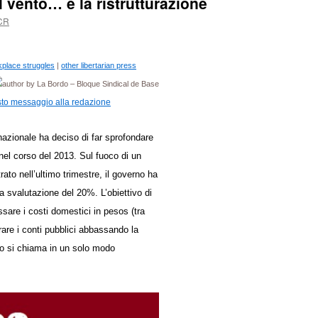
l vento… e la ristrutturazione
CR
place struggles
|
other libertarian press
by La Bordo – Bloque Sindical de Base
nazionale ha deciso di far sprofondare
nel corso del 2013. Sul fuoco di un
ato nell’ultimo trimestre, il governo ha
a svalutazione del 20%. L’obiettivo di
ssare i costi domestici in pesos (tra
rare i conti pubblici abbassando la
lo si chiama in un solo modo