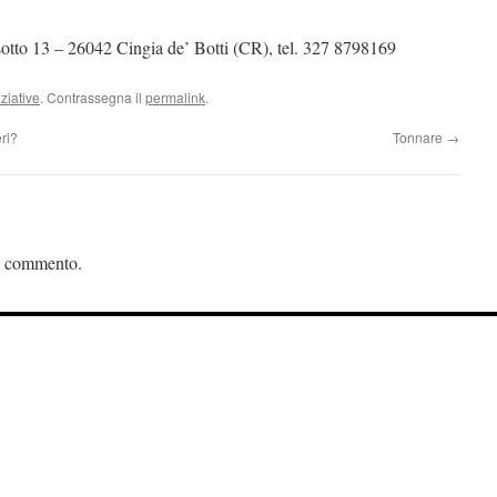
sotto 13 – 26042 Cingia de’ Botti (CR), tel. 327 8798169
iziative
. Contrassegna il
permalink
.
eri?
Tonnare
→
n commento.