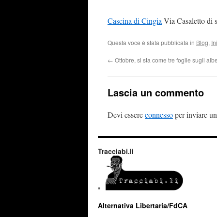
Cascina di Cingia
Via Casaletto di 
Questa voce è stata pubblicata in
Blog
,
In
←
Ottobre, si sta come tre foglie sugli alb
Lascia un commento
Devi essere
connesso
per inviare u
Tracciabi.li
Alternativa Libertaria/FdCA