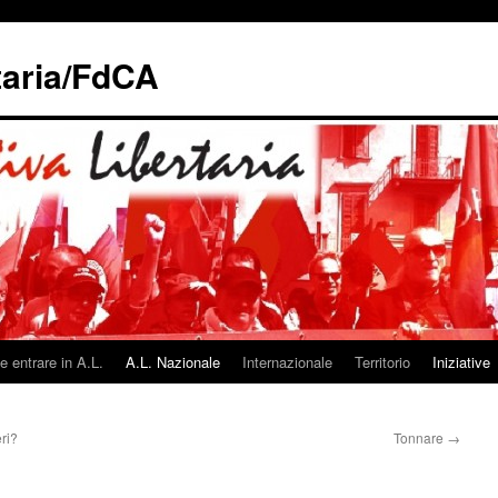
taria/FdCA
 entrare in A.L.
A.L. Nazionale
Internazionale
Territorio
Iniziative
eri?
Tonnare
→