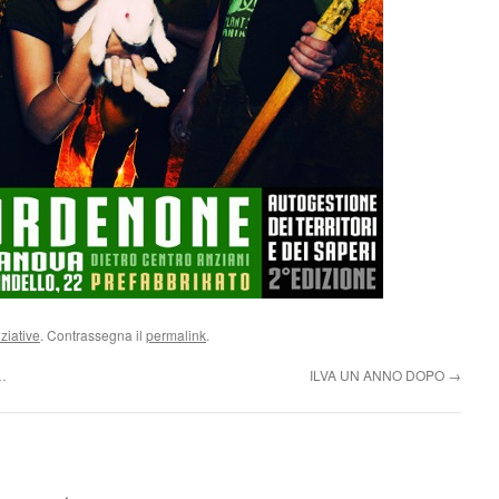
iziative
. Contrassegna il
permalink
.
z…
ILVA UN ANNO DOPO
→