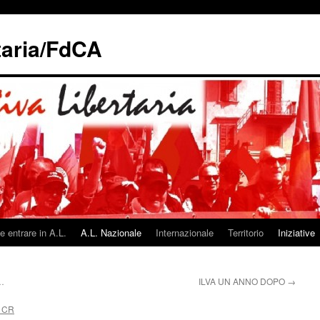
taria/FdCA
 entrare in A.L.
A.L. Nazionale
Internazionale
Territorio
Iniziative
z…
ILVA UN ANNO DOPO
→
 CR