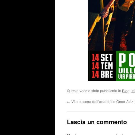
Questa voce è stata pubblicata in
Blog
,
In
←
Vita e opera dell’anarchico Omar Azi
Lascia un commento