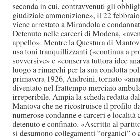
seconda in cui, contravvenuti gli obbligh
giudiziale ammonizione», il 22 febbraio
viene arrestato a Mirandola e condannato
Detenuto nelle carceri di Modena, «aven
appello». Mentre la Questura di Mantova
usa toni tranquillizzanti («continua a pr
sovversive» e «conserva tuttora idee a
luogo a rimarchi per la sua condotta poli
primavera 1926, Andreini, tornato «ana
diventato nel frattempo merciaio ambula
irreperibile. Ampia la scheda redatta dal
Mantova che ne ricostruisce il profilo d
numerose condanne e carceri e località 
detenuto e confinato. «Ascritto al parti
si desumono collegamenti “organici” o 