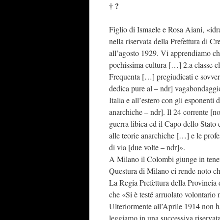
† ?
Figlio di Ismaele e Rosa Aiani, «idr
nella riservata della Prefettura di
all’agosto 1929. Vi apprendiamo che
pochissima cultura […] 2.a classe e
Frequenta […] pregiudicati e sovversi
dedica pure al – ndr] vagabondaggio.
Italia e all’estero con gli esponenti 
anarchiche – ndr]. Il 24 corrente [n
guerra libica ed il Capo dello Stato 
alle teorie anarchiche […] e le pro
di via [due volte – ndr]».
A Milano il Colombi giunge in tenera
Questura di Milano ci rende noto che
La Regia Prefettura della Provincia 
che «Si è testé arruolato volontario 
Ulteriormente all’Aprile 1914 non ha 
leggiamo in una successiva riservata