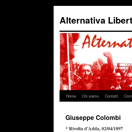
Alternativa Liber
Home
Chi siamo
Contatti
Come
Vai
al
Giuseppe Colombi
contenuto
* Rivolta d’Adda, 02/04/1897