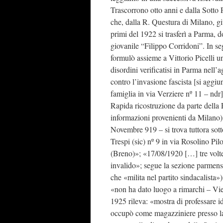
Trascorrono otto anni e dalla Sotto 
che, dalla R. Questura di Milano, g
primi del 1922 si trasferì a Parma, 
giovanile “Filippo Corridoni”. In s
formulò assieme a Vittorio Picelli un
disordini verificatisi in Parma nell’
contro l’invasione fascista [si aggiu
famiglia in via Verziere nº 11 – ndr]
Rapida ricostruzione da parte della 
informazioni provenienti da Milano)
Novembre 919 – si trova tuttora sott
Trespi (sic) nº 9 in via Rosolino Pi
(Breno)»; «17/08/1920 […] tre volte 
invalido»; segue la sezione parmense
che «milita nel partito sindacalista»
«non ha dato luogo a rimarchi – Vie
1925 rileva: «mostra di professare id
occupò come magazziniere presso la 