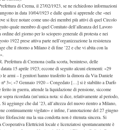
Prefettura di Crema, il 27/02/1923, se ne richiedono informazioni
iungono in data 10/04/1923 e dalle quali si apprende che «nei
dove si fece notare come uno dei membri più attivi di quel Circolo
eguito quale membro di quel Comitato dell’alleanza del Lavoro
 ordine del giorno per lo sciopero generale di protesta e nei
agosto 1922 prese attiva parte nell’organizzazione la resistenza
nge che il ritorno a Milano è di fine ’22 e che vi abita con la
».
R. Prefettura di Cremona (sulla scorta, beninteso, delle
 datata 15 aprile 1923; eccone di seguito alcuni elementi: «29
o le armi – I genitori hanno trasferito la dimora da Via Daniele
lo nº 3»; «7 Gennaio 1920 – Congedato […] si è stabilito a Darfo
ferito in guerra, attende la liquidazione di pensione, siccome
 sopra ricordata (un’unica nota: si dice, relativamente al periodo,
). Si aggiunge che dal ’23, all’altezza del nuovo rientro a Milano,
ne continuamente vigilato» e infine, l’annotazione del 27 giugno
ee filofasciste ma la sua condotta non è ritenuta sincera. Si
Cooperativa Elettricisti locale e licenziatosi spontaneamente è