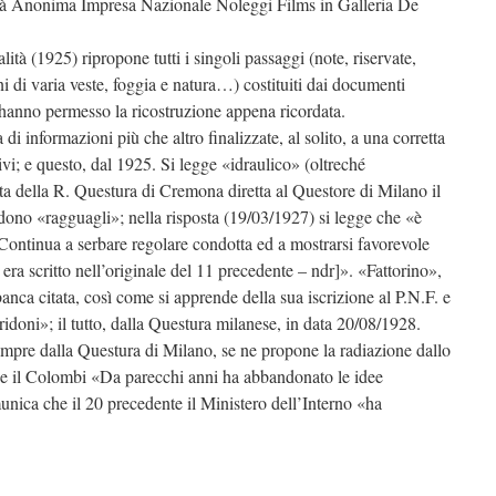
età Anonima Impresa Nazionale Noleggi Films in Galleria De
alità (1925) ripropone tutti i singoli passaggi (note, riservate,
i di varia veste, foggia e natura…) costituiti dai documenti
 hanno permesso la ricostruzione appena ricordata.
 di informazioni più che altro finalizzate, al solito, a una corretta
ivi; e questo, dal 1925. Si legge «idraulico» (oltreché
ta della R. Questura di Cremona diretta al Questore di Milano il
dono «ragguagli»; nella risposta (19/03/1927) si legge che «è
 Continua a serbare regolare condotta ed a mostrarsi favorevole
era scritto nell’originale del 11 precedente – ndr]». «Fattorino»,
anca citata, così come si apprende della sua iscrizione al P.N.F. e
ridoni»; il tutto, dalla Questura milanese, in data 20/08/1928.
empre dalla Questura di Milano, se ne propone la radiazione dallo
he il Colombi «Da parecchi anni ha abbandonato le idee
nica che il 20 precedente il Ministero dell’Interno «ha