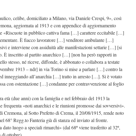
aulico, celibe, domiciliato a Milano, via Daniele Crespi, 9», così
 Cremona, aggiornata al 1913 e con appendice di aggiornamento
 «Riscuote in pubblico cattiva fama […] carattere eccitabile […]
lementare. È fiacco lavoratore […] venditore ambulante […]
vi e interviene con assiduità alle manifestazioni settarie […] [si
 È inscritto al partito anarchico […] [non ha però rapporti in
dello stesso, né riceve, diffonde, è abbonato o collabora a testate
ovembre 1913 – ndr] in via Torino si mise a parlare […] contro la
ed inneggiando all’anarchia […] tratto in arresto […]. Si è votato
fessa con ostentazione […] condanne per contravvenzione al foglio
 età (due anni) con la famiglia e nel febbraio del 1913 la
 frequenta «noti anarchici e le riunioni promosse dai sovversivi».
di Cremona, al Sotto Prefetto di Crema, il 20/08/1915, rende noto
nel 68° Regg.to Fanteria già di stanza ed inviato al fronte.
dato luogo a speciali rimarchi» (dal 68º viene trasferito al 32º,
 di ottobre).