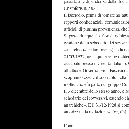
passato alle dipendenze della Soci
Cristoforis n. 58».
Il fascicolo, prima di tornare all’attu
rapporti confidenziali, comunicazion
ufficiali di plurima provenienza che
Si passa dunque alla fase di richiesta
gestione dello schedario dei sovvers
«anarchico», naturalmente) nella no
01/03/1927, nella quale se ne richie
occupato presso il Credito Italiano.
all’attuale Governo [«e il Fascismo» 
scopriamo essere il suo ruolo nella b
inoltre che «fa parte del gruppo Cor
Il 3 dicembre dello stesso anno, e s
schedario dei sovversivi, essendo c
anarchiche». E il 31/12/1928 si comu
autorizzata la radiazione». [vc, db]
Fonti: