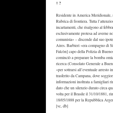
† ?
Residente in America Meridionale, m
Rubrica di frontiera. Tutta l’attenzi
incartamenti, che risalgono al feb
esclusivamente protesa ad averne no
comunista» – discende dal suo ipotet
Aires. Barbieri «era compagno di Si
Falcòn] capo della Polizia di Buenos
cominciò a preparare la bomba omici
ricerca (Consolato Generale a Bueno
«per sottrarsi all’eventuale arresto 
trasferito da Campana, dove soggior
informazioni inoltrata a famigliari ri
dato che un silenzio durato circa q
volta per il Brasile il 31/10/1881, 
18/05/1888 per la Repubblica Argent
[vc, db]