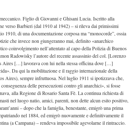
eccanico. Figlio di Giovanni e Ghisani Lucia. Iscritto alla
one verso Barbieri (dal 1910 al 1942) – si rileva dai primissimi
braio 1910, di una documentazione corposa ma “monocorde”, ossia
tizie che invece non giungeranno mai, definito «anarchico
ico coinvolgimento nell’attentato al capo della Polizia di Buenos
mon Radowisky l’autore del recente assassinio del col. [Lorenzo
 Aires […] lavorava con lui nella stessa officina dove […]
da». Da qui la mobilitazione e il raggio internazionale della
s Aires), sempre infruttuosa. Nel luglio 1911 si ipotizzava che,
in conseguenza delle persecuzioni contro gli anarchici», si fosse
nava, alla Regione di Rosario Santa Fè. La continua richiesta di
masti nel luogo natio, amici, parenti, non dette alcun esito positivo,
uarant’anni – dopo che la famiglia, benestante, emigrò una prima
rimpatriando nel 1884, ed emigrò nuovamente e definitivamente il
ina (a Campana) – rendeva impossibile agevolarne il rintraccio.