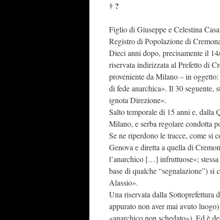
† ?
Figlio di Giuseppe e Celestina Casar
Registro di Popolazione di Cremona
Dieci anni dopo, precisamente il 14/
riservata indirizzata al Prefetto di C
proveniente da Milano – in oggetto: 
di fede anarchica». Il 30 seguente, s
ignota Direzione».
Salto temporale di 15 anni e, dalla 
Milano, e serba regolare condotta po
Se ne riperdono le tracce, come si c
Genova e diretta a quella di Cremona
l’anarchico […] infruttuose»; stessa 
base di qualche “segnalazione”) si c
Alassio».
Una riservata dalla Sottoprefettura 
appurato non aver mai avuto luogo) 
«anarchico non schedato»). Ed è del