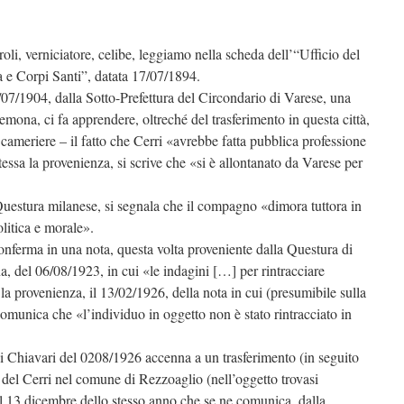
oli, verniciatore, celibe, leggiamo nella scheda dell’“Ufficio del
 e Corpi Santi”, datata 17/07/1894.
07/1904, dalla Sotto-Prefettura del Circondario di Varese, una
remona, ci fa apprendere, oltreché del trasferimento in questa città,
cameriere – il fatto che Cerri «avrebbe fatta pubblica professione
tessa la provenienza, si scrive che «si è allontanato da Varese per
Questura milanese, si segnala che il compagno «dimora tuttora in
litica e morale».
onferma in una nota, questa volta proveniente dalla Questura di
, del 06/08/1923, in cui «le indagini […] per rintracciare
la provenienza, il 13/02/1926, della nota in cui (presumibile sulla
omunica che «l’individuo in oggetto non è stato rintracciato in
di Chiavari del 0208/1926 accenna a un trasferimento (in seguito
del Cerri nel comune di Rezzoaglio (nell’oggetto trovasi
 13 dicembre dello stesso anno che se ne comunica, dalla