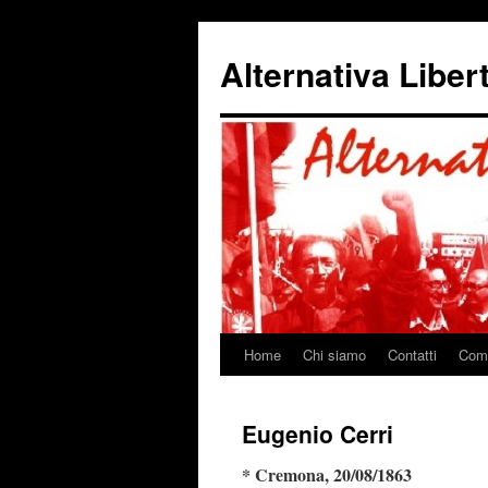
Alternativa Liber
Home
Chi siamo
Contatti
Come
Vai
al
Eugenio Cerri
contenuto
* Cremona, 20/08/1863