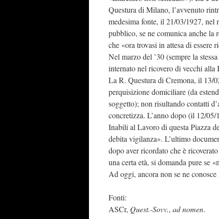
Questura di Milano, l’avvenuto rint
medesima fonte, il 21/03/1927, nel r
pubblico, se ne comunica anche la r
che «ora trovasi in attesa di essere r
Nel marzo del ’30 (sempre la stessa 
internato nel ricovero di vecchi alla
La R. Questura di Cremona, il 13/02
perquisizione domiciliare (da estend
soggetto); non risultando contatti d’
concretizza. L’anno dopo (il 12/05/
Inabili al Lavoro di questa Piazza d
debita vigilanza». L’ultimo documen
dopo aver ricordato che è ricoverato 
una certa età, si domanda pure se «nu
Ad oggi, ancora non se ne conosce la
Fonti:
ASCr,
Quest.-Sovv.
,
ad nomen
.