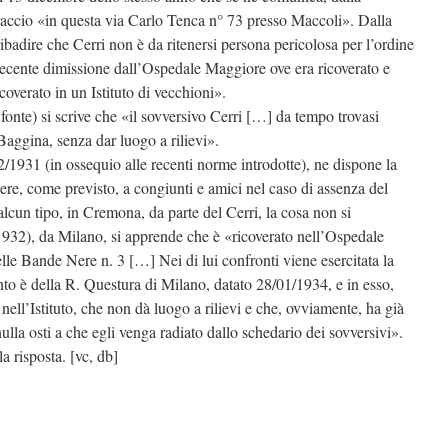
raccio «in questa via Carlo Tenca n° 73 presso Maccoli». Dalla
ibadire che Cerri non è da ritenersi persona pericolosa per l’ordine
ecente dimissione dall’Ospedale Maggiore ove era ricoverato e
icoverato in un Istituto di vecchioni».
fonte) si scrive che «il sovversivo Cerri […] da tempo trovasi
 Baggina, senza dar luogo a rilievi».
/1931 (in ossequio alle recenti norme introdotte), ne dispone la
ere, come previsto, a congiunti e amici nel caso di assenza del
alcun tipo, in Cremona, da parte del Cerri, la cosa non si
1932), da Milano, si apprende che è «ricoverato nell’Ospedale
elle Bande Nere n. 3 […] Nei di lui confronti viene esercitata la
to è della R. Questura di Milano, datato 28/01/1934, e in esso,
nell’Istituto, che non dà luogo a rilievi e che, ovviamente, ha già
lla osti a che egli venga radiato dallo schedario dei sovversivi».
 risposta. [vc, db]