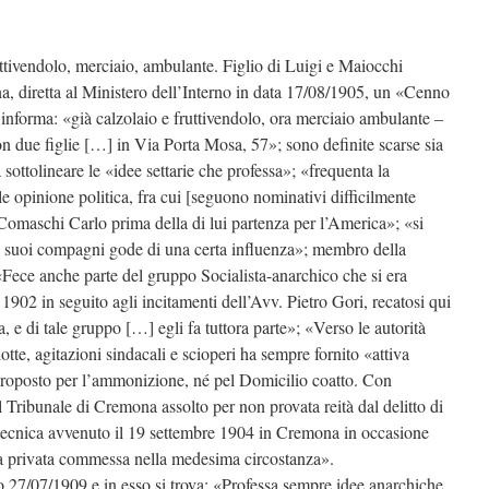
ttivendolo, merciaio, ambulante. Figlio di Luigi e Maiocchi
a, diretta al Ministero dell’Interno in data 17/08/1905, un «Cenno
informa: «già calzolaio e fruttivendolo, ora merciaio ambulante –
 due figlie […] in Via Porta Mosa, 57»; sono definite scarse sia
a sottolineare le «idee settarie che professa»; «frequenta la
le opinione politica, fra cui [seguono nominativi difficilmente
o Comaschi Carlo prima della di lui partenza per l’America»; «si
a i suoi compagni gode di una certa influenza»; membro della
«Fece anche parte del gruppo Socialista-anarchico che si era
902 in seguito agli incitamenti dell’Avv. Pietro Gori, recatosi qui
, e di tale gruppo […] egli fa tuttora parte»; «Verso le autorità
tte, agitazioni sindacali e scioperi ha sempre fornito «attiva
proposto per l’ammonizione, né pel Domicilio coatto. Con
Tribunale di Cremona assolto per non provata reità dal delitto di
tecnica avvenuto il 19 settembre 1904 in Cremona in occasione
za privata commessa nella medesima circostanza».
 27/07/1909 e in esso si trova: «Professa sempre idee anarchiche