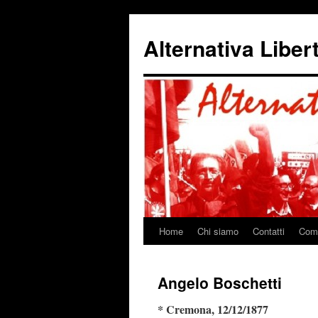
Alternativa Liber
Home
Chi siamo
Contatti
Come
Vai
al
Angelo Boschetti
contenuto
* Cremona, 12/12/1877