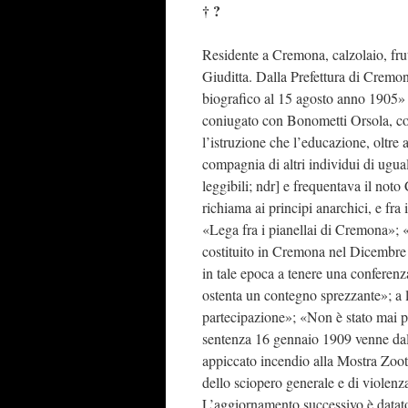
† ?
Residente a Cremona, calzolaio, fru
Giuditta. Dalla Prefettura di Cremon
biografico al 15 agosto anno 1905» 
coniugato con Bonometti Orsola, con
l’istruzione che l’educazione, oltre 
compagnia di altri individui di ugua
leggibili; ndr] e frequentava il not
richiama ai principi anarchici, e fr
«Lega fra i pianellai di Cremona»; 
costituito in Cremona nel Dicembre 1
in tale epoca a tenere una conferenza
ostenta un contegno sprezzante»; a lo
partecipazione»; «Non è stato mai 
sentenza 16 gennaio 1909 venne dal 
appiccato incendio alla Mostra Zoo
dello sciopero generale e di violen
L’aggiornamento successivo è datato