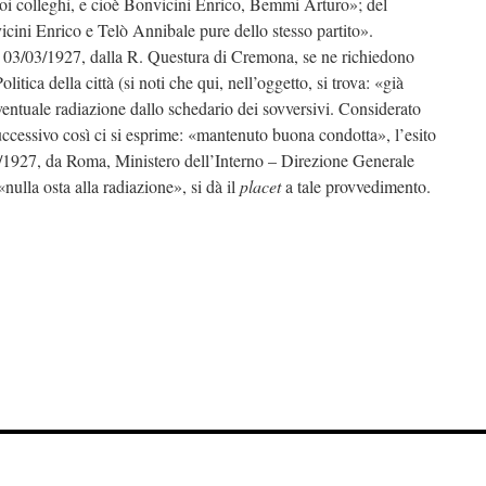
uoi colleghi, e cioè Bonvicini Enrico, Bemmi Arturo»; del
ini Enrico e Telò Annibale pure dello stesso partito».
il 03/03/1927, dalla R. Questura di Cremona, se ne richiedono
ica della città (si noti che qui, nell’oggetto, si trova: «già
eventuale radiazione dallo schedario dei sovversivi. Considerato
successivo così ci si esprime: «mantenuto buona condotta», l’esito
03/1927, da Roma, Ministero dell’Interno – Direzione Generale
«nulla osta alla radiazione», si dà il
placet
a tale provvedimento.