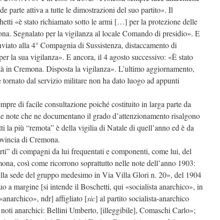
e parte attiva a tutte le dimostrazioni del suo partito». Il
tti «è stato richiamato sotto le armi […] per la protezione delle
ona. Segnalato per la vigilanza al locale Comando di presidio». E
 inviato alla 4° Compagnia di Sussistenza, distaccamento di
per la sua vigilanza». E ancora, il 4 agosto successivo: «È stato
ità in Cremona. Disposta la vigilanza». L’ultimo aggiornamento,
 tornato dal servizio militare non ha dato luogo ad appunti
mpre di facile consultazione poiché costituito in larga parte da
 le note che ne documentano il grado d’attenzionamento risalgono
ti la più “remota” è della vigilia di Natale di quell’anno ed è da
rovincia di Cremona.
rti” di compagni da lui frequentati e componenti, come lui, del
ona, così come ricorrono soprattutto nelle note dell’anno 1903:
lla sede del gruppo medesimo in Via Villa Glori n. 20», del 1904
o a margine [si intende il Boschetti, qui «socialista anarchico», in
anarchico», ndr] affigliato [
sic
] al partito socialista-anarchico
oti anarchici: Bellini Umberto, [illeggibile], Comaschi Carlo»;