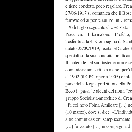
e tiene condotta poco regolare. Prend
27/06/1917 si comunica che il Bosche
ferrovie ed al ponte sul Po, in Crem
il 9 di luglio seguente che «è stato
Piacenza. – Informatone il Prefetto, 
trasferito alla 4° Compagnia di San
datato 25/09/1919, recita: «Da che è
speciali sulla sua condotta politica».
Il materiale nel suo insieme non è se
comunicazioni scritte a mano, però
al 1902 (il CPC riporta 1905) e infat
parte della Regia prefettura della P
Ecco i “passi” e alcuni dei nomi “ce
gruppo Socialista-anarchico di Crem
«fu col noto Foina Amilcare […] ne
(10 marzo), dove si dice: «L’individu
altre comunicazioni semplicemente «
[…] fu veduto […] in compagnia di n