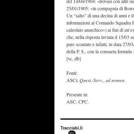
del 14/04/1904: «trovasi con altri s
25/01/1905: «in compagnia di Bonvic
Un “salto” di una decina di anni e 
informazioni al Comando Squadra Polit
calzolaio anarchico») ai fini di un’
che, nella risposta inviata il 15/03 
pare scontato e infatti, in data 27/
della P. S., con la consueta formula 
[vc, db]
Fonti:
ASCr,
Quest.-Sovv.
,
ad nomen
.
Presente in:
ASC, CPC.
Tracciabi.li