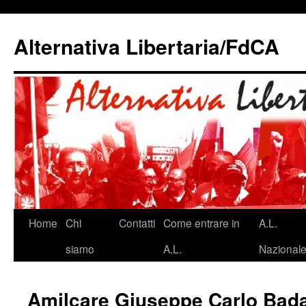
Alternativa Libertaria/FdCA
Vai
Home
Chi
Contatti
Come entrare in
A.L.
al
siamo
A.L.
Nazional
contenuto
Amilcare Giuseppe Carlo Bad