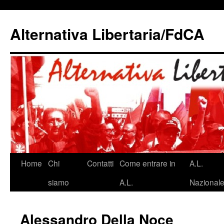
Alternativa Libertaria/FdCA
Vai
Home
Chi
Contatti
Come entrare in
A.L.
al
siamo
A.L.
Nazional
contenuto
Alessandro Della Noce